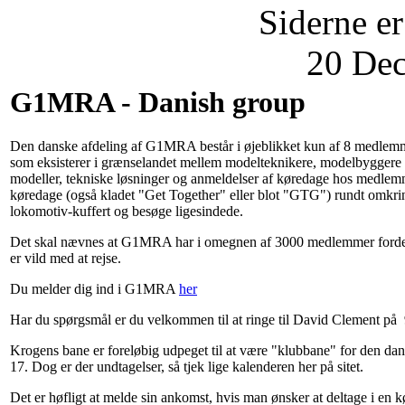
Siderne er
20 Dec
G1MRA - Danish group
Den danske afdeling af G1MRA består i øjeblikket kun af 8 medlemm
som eksisterer i grænselandet mellem modelteknikere, modelbyggere o
modeller, tekniske løsninger og anmeldelser af køredage hos medlem
køredage (også kladet "Get Together" eller blot "GTG") rundt omkring
lokomotiv-kuffert og besøge ligesindede.
Det skal nævnes at G1MRA har i omegnen af 3000 medlemmer fordelt o
er vild med at rejse.
Du melder dig ind i G1MRA
her
Har du spørgsmål er du velkommen til at ringe til David Clement på 
Krogens bane er foreløbig udpeget til at være "klubbane" for den da
17. Dog er der undtagelser, så tjek lige kalenderen her på sitet.
Det er høfligt at melde sin ankomst, hvis man ønsker at deltage i en 