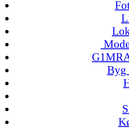
Fo
L
Lok
Model
G1MRA 
Byg 
H
S
Kø