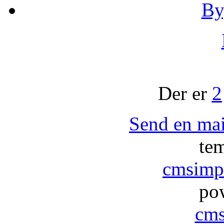
By
Der er
2
Send en mai
te
cmsimpl
po
cms