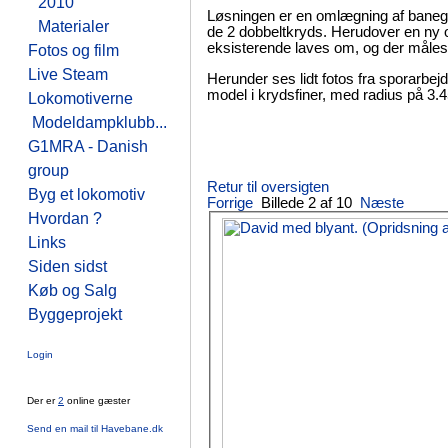
2010
Løsningen er en omlægning af banegår
Materialer
de 2 dobbeltkryds. Herudover en ny og
eksisterende laves om, og der måles 
Fotos og film
Live Steam
Herunder ses lidt fotos fra sporarbejdet
model i krydsfiner, med radius på 3.4
Lokomotiverne
Modeldampklubb...
G1MRA - Danish
group
Retur til oversigten
Byg et lokomotiv
Forrige
Billede 2 af 10
Næste
Hvordan ?
Links
Siden sidst
Køb og Salg
Byggeprojekt
Login
Der er
2
online gæster
Send en mail til Havebane.dk