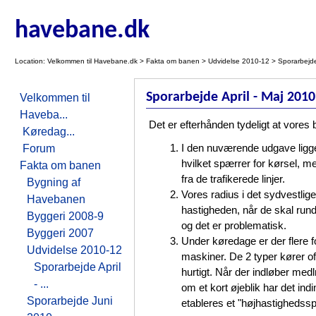
havebane.dk
Location:
Velkommen til Havebane.dk
>
Fakta om banen
>
Udvidelse 2010-12
> Sporarbejde
Sporarbejde April - Maj 2010
Velkommen til
Haveba...
Det er efterhånden tydeligt at vores b
Køredag...
Forum
I den nuværende udgave ligge
hvilket spærrer for kørsel, me
Fakta om banen
fra de trafikerede linjer.
Bygning af
Vores radius i det sydvestlig
Havebanen
hastigheden, når de skal rund
Byggeri 2008-9
og det er problematisk.
Byggeri 2007
Under køredage er der flere f
Udvidelse 2010-12
maskiner. De 2 typer kører o
Sporarbejde April
hurtigt. Når der indløber me
- ...
om et kort øjeblik har det ind
Sporarbejde Juni
etableres et "højhastighedssp